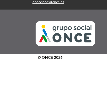
donaciones@once.es
© ONCE
2026